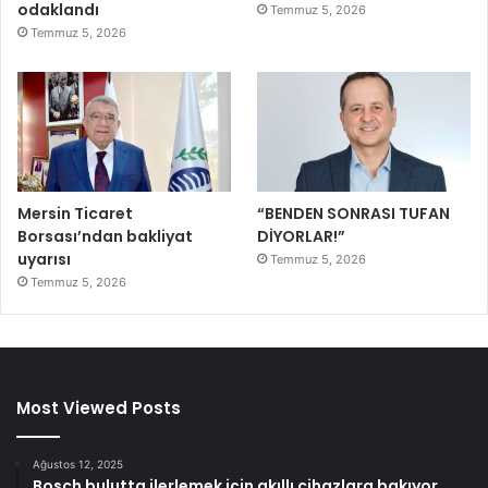
odaklandı
Temmuz 5, 2026
Temmuz 5, 2026
Mersin Ticaret
“BENDEN SONRASI TUFAN
Borsası’ndan bakliyat
DİYORLAR!”
uyarısı
Temmuz 5, 2026
Temmuz 5, 2026
Most Viewed Posts
Ağustos 12, 2025
Bosch bulutta ilerlemek için akıllı cihazlara bakıyor