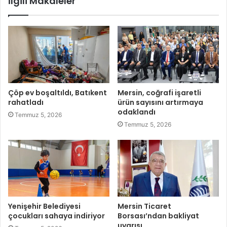
İlgili Makaleler
Çöp ev boşaltıldı, Batıkent
Mersin, coğrafi işaretli
rahatladı
ürün sayısını artırmaya
odaklandı
Temmuz 5, 2026
Temmuz 5, 2026
Yenişehir Belediyesi
Mersin Ticaret
çocukları sahaya indiriyor
Borsası’ndan bakliyat
uyarısı