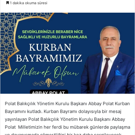
e-
1 dakika okuma süresi
posta
göndermek
Polat Balıkçılık Yönetim Kurulu Başkanı Abbay Polat Kurban
Bayramını kutladı. Kurban Bayramı dolayısıyla bir mesaj
yayınlayan Polat Balıkçılık Yönetim Kurulu Başkanı Abbay
Polat Milletimizin her ferdi bu mübarek günlerde paylaşma
ve dayanışmada cömertliğini bir kez daha sergileyecek