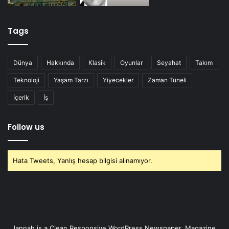
Tags
Dünya
Hakkında
Klasik
Oyunlar
Seyahat
Takım
Teknoloji
Yaşam Tarzı
Yiyecekler
Zaman Tüneli
İçerik
İş
Follow us
Hata Tweets, Yanlış hesap bilgisi alınamıyor.
Jannah is a Clean Responsive WordPress Newspaper, Magazine,