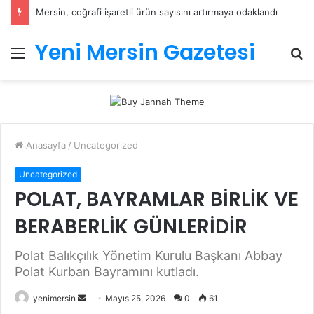
Mersin, coğrafi işaretli ürün sayısını artırmaya odaklandı
Yeni Mersin Gazetesi
Menü
A
y
...
Anasayfa
/
Uncategorized
Uncategorized
POLAT, BAYRAMLAR BİRLİK VE
BERABERLİK GÜNLERİDİR
Polat Balıkçılık Yönetim Kurulu Başkanı Abbay
Polat Kurban Bayramını kutladı.
Bir
yenimersin
Mayıs 25, 2026
0
61