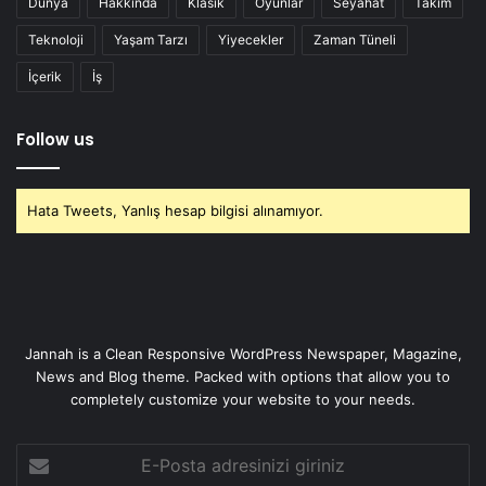
Dünya
Hakkında
Klasik
Oyunlar
Seyahat
Takım
Teknoloji
Yaşam Tarzı
Yiyecekler
Zaman Tüneli
İçerik
İş
Follow us
Hata Tweets, Yanlış hesap bilgisi alınamıyor.
Jannah is a Clean Responsive WordPress Newspaper, Magazine,
News and Blog theme. Packed with options that allow you to
completely customize your website to your needs.
E-
Posta