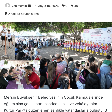
Bir
yenimersin
Mayıs 19, 2026
0
40
e-
2 dakika okuma süresi
posta
göndermek
Mersin Büyükşehir Belediyesi’nin Çocuk Kampüslerinde
eğitim alan çocukların tasarladığı akıl ve zekâ oyunları,
Kültür Park’ta düzenlenen şenlikle vatandaşlarla buluştu. 3