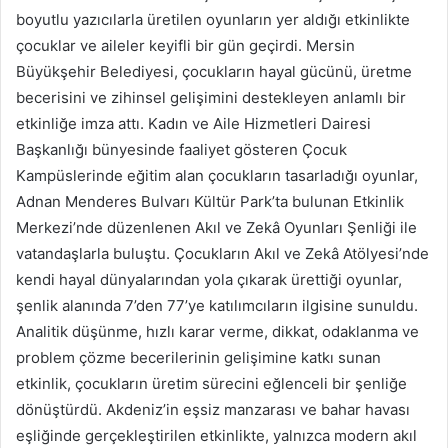
boyutlu yazıcılarla üretilen oyunların yer aldığı etkinlikte
çocuklar ve aileler keyifli bir gün geçirdi. Mersin
Büyükşehir Belediyesi, çocukların hayal gücünü, üretme
becerisini ve zihinsel gelişimini destekleyen anlamlı bir
etkinliğe imza attı. Kadın ve Aile Hizmetleri Dairesi
Başkanlığı bünyesinde faaliyet gösteren Çocuk
Kampüslerinde eğitim alan çocukların tasarladığı oyunlar,
Adnan Menderes Bulvarı Kültür Park’ta bulunan Etkinlik
Merkezi’nde düzenlenen Akıl ve Zekâ Oyunları Şenliği ile
vatandaşlarla buluştu. Çocukların Akıl ve Zekâ Atölyesi’nde
kendi hayal dünyalarından yola çıkarak ürettiği oyunlar,
şenlik alanında 7’den 77’ye katılımcıların ilgisine sunuldu.
Analitik düşünme, hızlı karar verme, dikkat, odaklanma ve
problem çözme becerilerinin gelişimine katkı sunan
etkinlik, çocukların üretim sürecini eğlenceli bir şenliğe
dönüştürdü. Akdeniz’in eşsiz manzarası ve bahar havası
eşliğinde gerçekleştirilen etkinlikte, yalnızca modern akıl